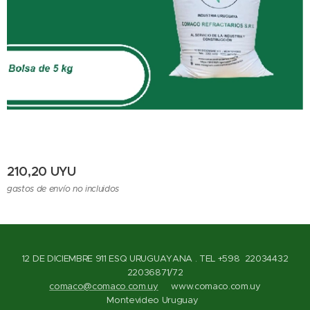
210,20
UYU
gastos de envío no incluidos
12 DE DICIEMBRE 911 ESQ URUGUAYANA . TEL +598 22034432
22036871/72
comaco@comaco.com.uy
www.comaco.com.uy
Montevideo Uruguay