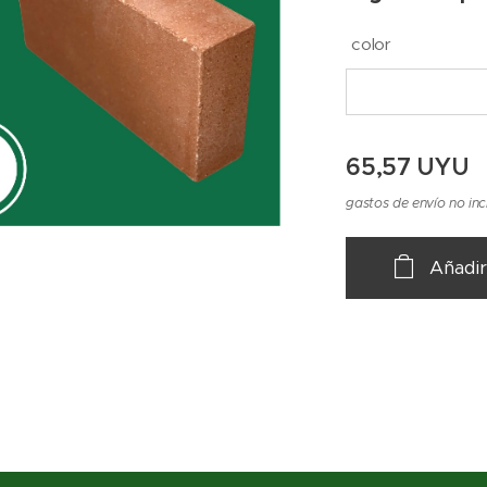
color
65,57
UYU
gastos de envío no inc
Añadir